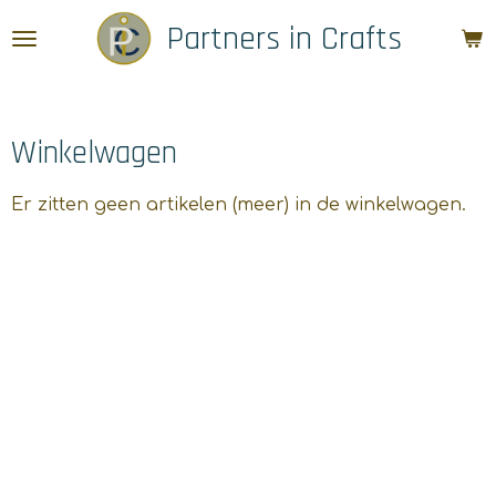
Ga
Partners in Crafts
direct
naar
de
hoofdinhoud
Winkelwagen
Er zitten geen artikelen (meer) in de winkelwagen.